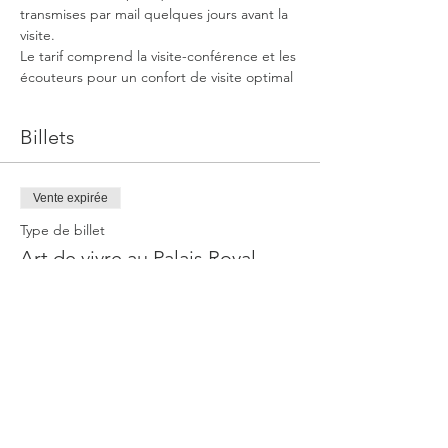
transmises par mail quelques jours avant la 
visite.
Le tarif comprend la visite-conférence et les 
écouteurs pour un confort de visite optimal
Billets
Vente expirée
Type de billet
Art de vivre au Palais Royal
Plus d'info
Prix
16,00 €