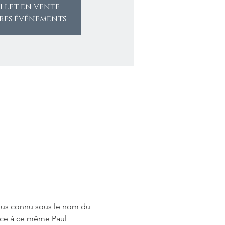
llet en vente
tres événements
lus connu sous le nom du 
âce à ce même Paul 