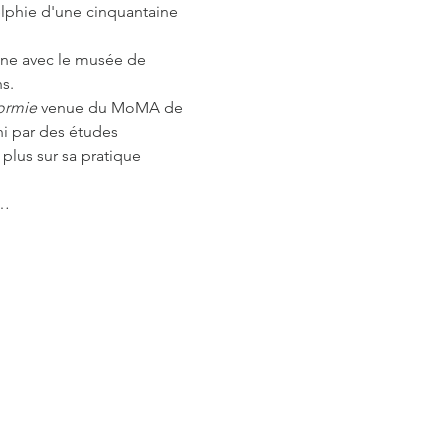
elphie d'une cinquantaine 
une avec le musée de 
s.
ormie
 venue du MoMA de 
hi par des études 
plus sur sa pratique 
n…