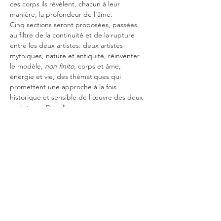
ces corps ils révèlent, chacun à leur 
manière, la profondeur de l'âme. 
Cinq sections seront proposées, passées 
au filtre de la continuité et de la rupture 
entre les deux artistes: deux artistes 
mythiques, nature et antiquité, réinventer 
le modèle, 
non finito
, corps et âme, 
énergie et vie, des thématiques qui 
promettent une approche à la fois 
historique et sensible de l’œuvre des deux 
sculpteurs. Par ailleurs nous pourrons 
admirer des sculptures très variées avec la 
présentation de marbres, bronzes, terres 
cuites et moulages, ainsi…
Afficher plus
VALERIE SALESSY
+33 (0)6 03 54 14 36