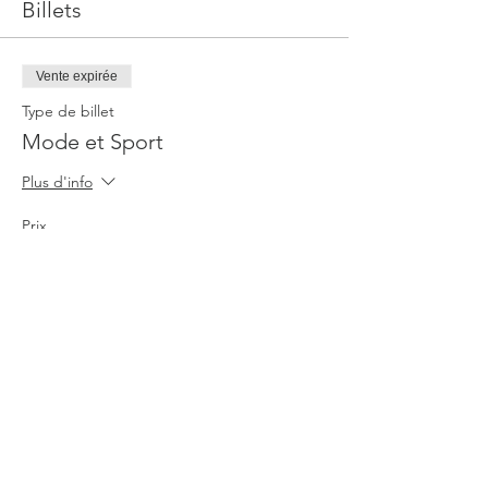
Billets
Vente expirée
Type de billet
Mode et Sport
Plus d'info
Prix
31,00 €
Vente expirée
Type de billet
Mode et Sport
Plus d'info
Prix