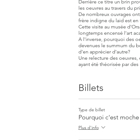
Derrière ce titre un brin pr
les oeuvres au travers du p
De nombreux ouvrages ont ét
frère indigne du laid est en 
Cette visite au musée d'Or
longtemps encensé l'art aca
A l'inverse, pourquoi des o
devenues le summum du bon
d'en apprécier d'autre?
Une relecture des oeuvres, 
ayant été théorisée par des
Accompagnée de présentation
le musée autrement
Billets
Les informations pratiques v
Le tarif comprend la visite-
Type de billet
Pourquoi c'est moche
Plus d'info