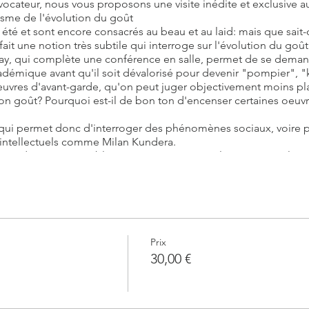
ovocateur, nous vous proposons une visite inédite et exclusive 
risme de l'évolution du goût
é et sont encore consacrés au beau et au laid: mais que sait-o
fait une notion très subtile qui interroge sur l'évolution du goût
say, qui complète une conférence en salle, permet de se dema
démique avant qu'il soit dévalorisé pour devenir "pompier", "
euvres d'avant-garde, qu'on peut juger objectivement moins pla
 goût? Pourquoi est-il de bon ton d'encenser certaines oeuv
qui permet donc d'interroger des phénomènes sociaux, voire pol
 intellectuels comme Milan Kundera.
 d'images sur tablette, une visite comme l'aime L'Art & la Man
ous seront transmises par mail quelques jours avant la visite.
conférence, le billet coupe-file et les écouteurs pour un confort 
Prix
30,00 €