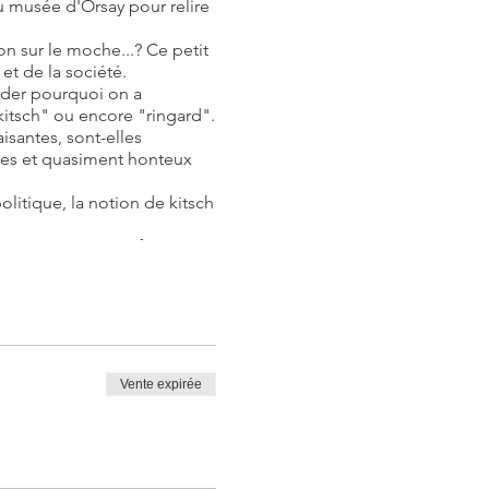
au musée d'Orsay pour relire
n sur le moche...? Ce petit
 et de la société.
nder pourquoi on a
kitsch" ou encore "ringard".
isantes, sont-elles
res et quasiment honteux
itique, la notion de kitsch
ière, pour vous faire vivre
de visite optimal
Vente expirée