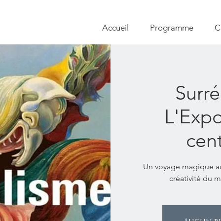
Accueil
Programme
C
Surré
L'Expo
cen
Un voyage magique au 
créativité du 