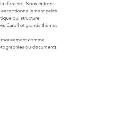
ête foraine.  Nous entrons 
e, exceptionnellement prêté 
ique qui structure 
wis Caroll et grands thèmes 
s du mouvement comme 
 photographies ou documents 