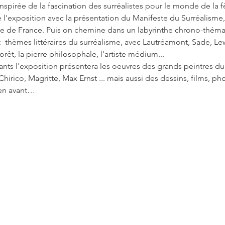
nspirée de la fascination des surréalistes pour le monde de la f
de l'exposition avec la présentation du Manifeste du Surréalism
le de France. Puis on chemine dans un labyrinthe chrono-thémat
:  thèmes littéraires du surréalisme, avec Lautréamont, Sade, Le
rêt, la pierre philosophale, l'artiste médium...
tants l'exposition présentera les oeuvres des grands peintre
Chirico, Magritte, Max Ernst ... mais aussi des dessins, films,
i en avant…