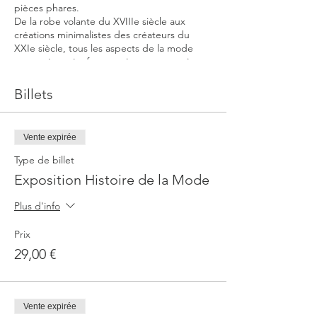
pièces phares.
De la robe volante du XVIIIe siècle aux
créations minimalistes des créateurs du
XXIe siècle, tous les aspects de la mode
sont présentés: formes, tissus, accessoires,
grands noms de la mode, égéries...
Billets
Le prix du billet comprend la visite-
conférence et le billet coupe-file
Rendez-vous: au musée à l'accueil des
Vente expirée
groupes - Les informations pratiques
précises seront transmises par mail
Type de billet
ultérieurement
Exposition Histoire de la Mode
Plus d'info
Prix
29,00 €
Vente expirée