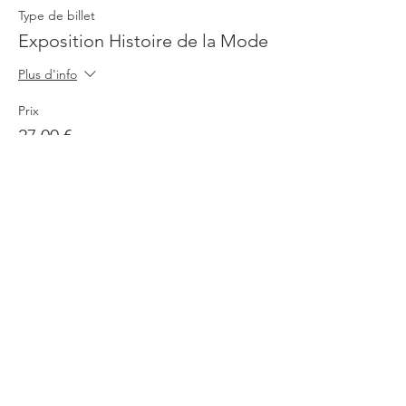
Type de billet
Exposition Histoire de la Mode
Plus d'info
Prix
27,00 €
Vente expirée
Type de billet
Exposition Histoire de la Mode
Plus d'info
Prix
17,00 €