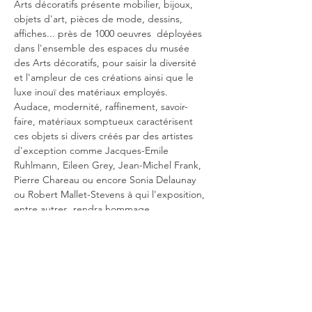
Arts décoratifs présente mobilier, bijoux, 
objets d'art, pièces de mode, dessins, 
affiches... près de 1000 oeuvres  déployées 
dans l'ensemble des espaces du musée 
des Arts décoratifs, pour saisir la diversité 
et l'ampleur de ces créations ainsi que le 
luxe inouï des matériaux employés. 
Audace, modernité, raffinement, savoir-
faire, matériaux somptueux caractérisent 
ces objets si divers créés par des artistes 
d'exception comme Jacques-Emile 
Ruhlmann, Eileen Grey, Jean-Michel Frank, 
Pierre Chareau ou encore Sonia Delaunay 
ou Robert Mallet-Stevens à qui l'exposition, 
entre autres, rendra hommage
Et pour illustrer l'influence du style Art 
déco deux domaines fort différents seront 
mis à l'honneur, la joaillerie, avec le prêt de 
80 pièces de la maison…
En lire plus >