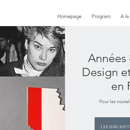
Homepage
Program
A la
Années 
Design e
en 
Pour les nosta
Les inscrip