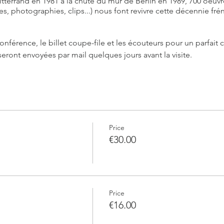
tterrand en 1981 à la chute du mur de Berlin en 1989, 700 oeuvre
s, photographies, clips...) nous font revivre cette décennie fr
onférence, le billet coupe-file et les écouteurs pour un parfait c
eront envoyées par mail quelques jours avant la visite.
Price
€30.00
Price
€16.00