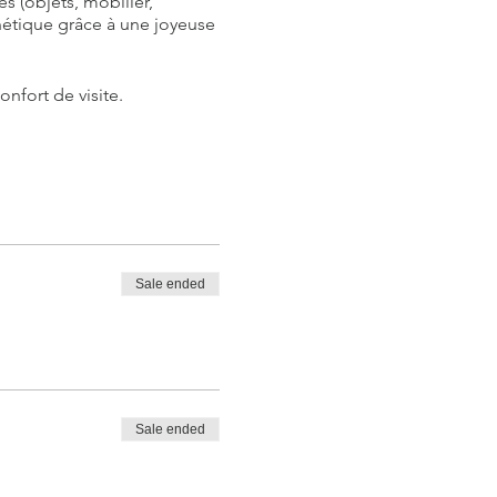
s (objets, mobilier,
énétique grâce à une joyeuse
onfort de visite.
Sale ended
Sale ended