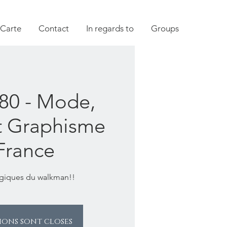
 Carte
Contact
In regards to
Groups
80 - Mode,
t Graphisme
France
lgiques du walkman!!
tions sont closes