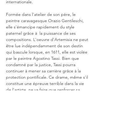
internationale.
Formée dans l'atelier de son père, le 
peintre caravagesque Orazio Gentileschi, 
elle s'émancipe rapidement du style 
paternel grâce à  la puissance de ses 
compositions. L'oeuvre d'Artemisia ne peut 
être lue indépendamment de son destin 
qui bascule lorsque, en 1611, elle est violée 
par le peintre Agostino Tassi. Bien que 
condamné par la justice, Tassi pourra 
continuer à mener sa carrière grâce à la 
protection pontificale. Ce drame, même s'il 
constitue une épreuve terrible dans la vie 
de l'artiste, ne va faire que renforcer sa 
personnalité. Elle devient alors une femme 
déterminée à s'émanciper, à s'instruire et 
une artiste indépendante. Fait 
exceptionnel, au-delà d…
En lire plus >