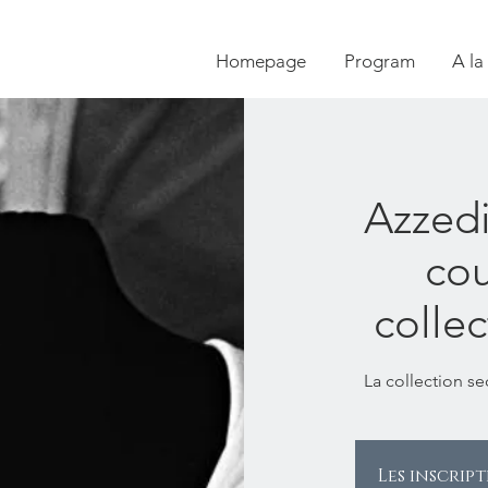
Homepage
Program
A la
Azzedi
cou
colle
La collection se
Les inscrip