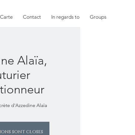
 Carte
Contact
In regards to
Groups
ne Alaïa,
turier
ctionneur
crète d'Azzedine Alaïa
tions sont closes