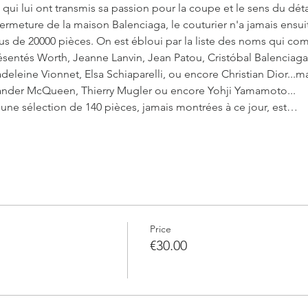
 qui lui ont transmis sa passion pour la coupe et le sens du détai
meture de la maison Balenciaga, le couturier n'a jamais ensuite
s de 20000 pièces. On est ébloui par la liste des noms qui com
ésentés Worth, Jeanne Lanvin, Jean Patou, Cristóbal Balenciag
deleine Vionnet, Elsa Schiaparelli, ou encore Christian Dior...mai
der McQueen, Thierry Mugler ou encore Yohji Yamamoto...
une sélection de 140 pièces, jamais montrées à ce jour, est…
Price
€30.00