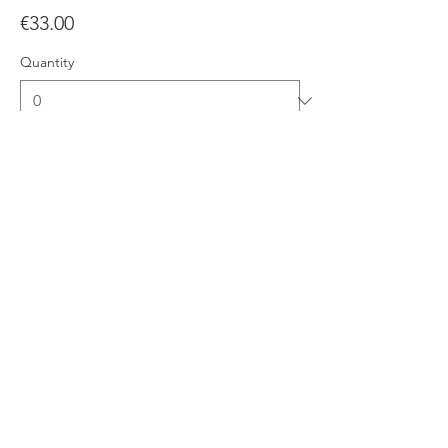
€33.00
Quantity
Ticket type
Cézanne et nous
More info
Price
€22.00
Quantity