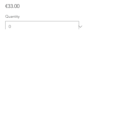
€33.00
Quantity
Ticket type
Cézanne et nous
More info
Price
€22.00
Quantity