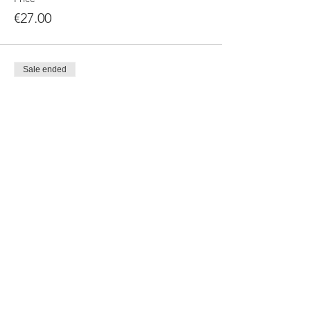
€27.00
Sale ended
Ticket type
Exposition Gallen Kallela
More info
Price
€24.50
Sale ended
Ticket type
Exposition Gallen Kallela
More info