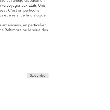
 et l'artiste disparaît un
 va voyager aux Etats-Unis
s . C'est en particulier
a être relancé le dialogue
américains, en particulier
e Baltimore ou la série des
de visite optimal
Sale ended