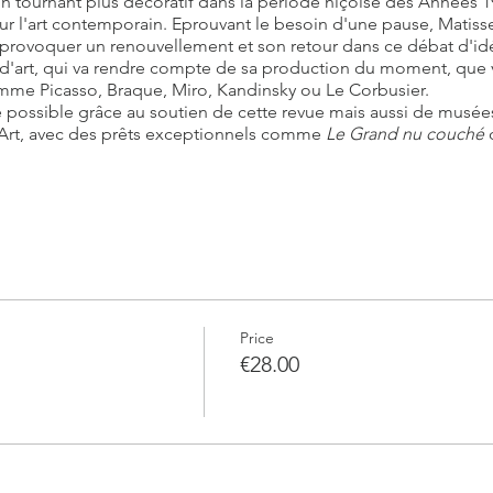
 tournant plus décoratif dans la période niçoise des Années 1920
r l'art contemporain. Eprouvant le besoin d'une pause, Matisse
va provoquer un renouvellement et son retour dans ce débat d'idée
s d'art, qui va rendre compte de sa production du moment, que v
omme Picasso, Braque, Miro, Kandinsky ou Le Corbusier.
 possible grâce au soutien de cette revue mais aussi de musées 
Art, avec des prêts exceptionnels comme
Le Grand nu couché
d
ous seront transmises par mail quelques jours avant la visite.
conférence, le billet coupe-file et les écouteurs pour un confort 
Price
€28.00