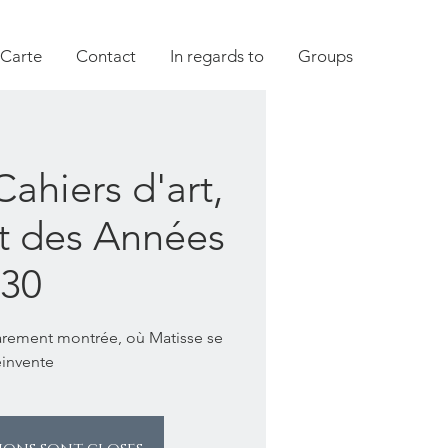
 Carte
Contact
In regards to
Groups
Cahiers d'art,
nt des Années
30
arement montrée, où Matisse se
éinvente