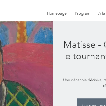
Homepage
Program
A la
Matisse - 
le tourna
Une décennie décisive, r
r