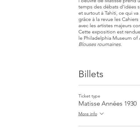
l'oeuvre de Matisse prend un
temps des débats d'idées su
et surtout à Tahiti, ce qui 
grâce à la revue les Cahier
avec les artistes majeurs c
Cette exposition est rendue
le Philadelphia Museum of 
Blouses roumaines
.
Les informations pratiques v
Le tarif comprend la visite-
Billets
Ticket type
Matisse Années 1930
More info