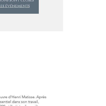
tions sont closes
res événements
uvre d'Henri Matisse. Après
entiel dans son travail,