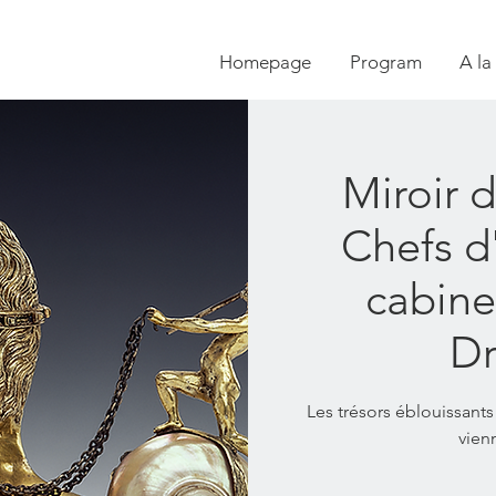
Homepage
Program
A la
Miroir 
Chefs d
cabine
Dr
Les trésors éblouissants
vien