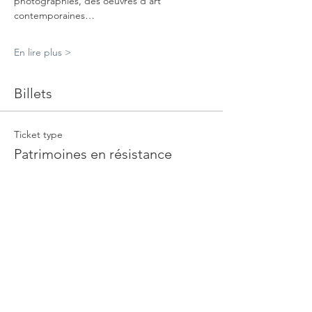
photographies, des oeuvres d'art 
contemporaines…
En lire plus >
Billets
Ticket type
Patrimoines en résistance
More info
Price
€30.00
Quantity